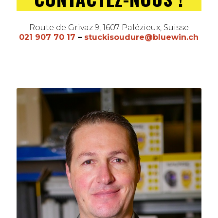
Route de Grivaz 9, 1607 Palézieux, Suisse
021 907 70 17
–
stuckisoudure@bluewin.ch