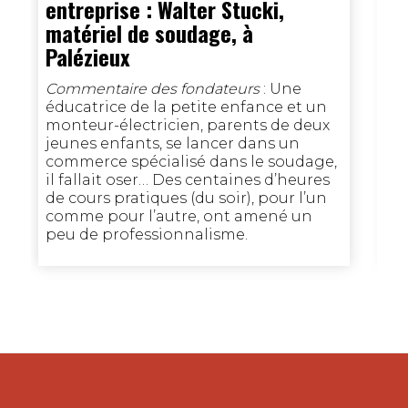
entreprise : Walter Stucki,
Co
matériel de soudage, à
de
Palézieux
fi
si
Commentaire des fondateurs
: Une
év
éducatrice de la petite enfance et un
su
monteur-électricien, parents de deux
av
jeunes enfants, se lancer dans un
re
commerce spécialisé dans le soudage,
il fallait oser… Des centaines d’heures
de cours pratiques (du soir), pour l’un
comme pour l’autre, ont amené un
peu de professionnalisme.