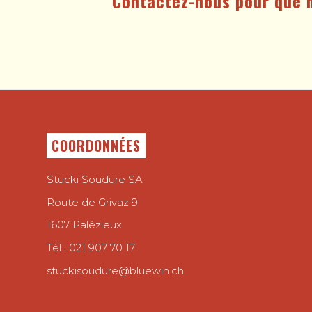
Contactez-nous pour que n
COORDONNÉES
Stucki Soudure SA
Route de Grivaz 9
1607 Palézieux
Tél :
021 907 70 17
stuckisoudure@bluewin.ch