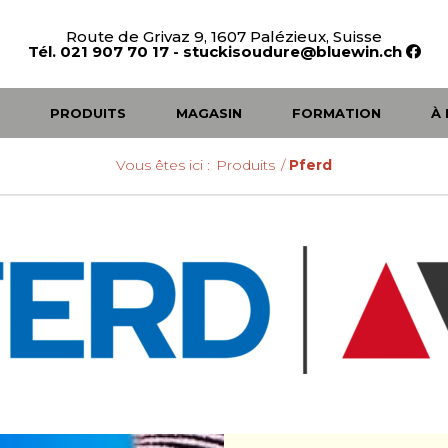
Route de Grivaz 9, 1607 Palézieux, Suisse
Tél. 021 907 70 17
-
stuckisoudure@bluewin.ch
L
PRODUITS
MAGASIN
FORMATION
À
Vous êtes ici :
Produits
/
Pferd